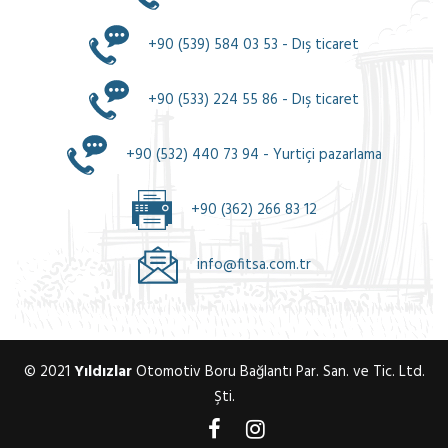
+90 (539) 584 03 53 - Dış ticaret
+90 (533) 224 55 86 - Dış ticaret
+90 (532) 440 73 94 - Yurtiçi pazarlama
+90 (362) 266 83 12
info@fitsa.com.tr
© 2021
Yıldızlar
Otomotiv Boru Bağlantı Par. San. ve Tic. Ltd.
Şti.