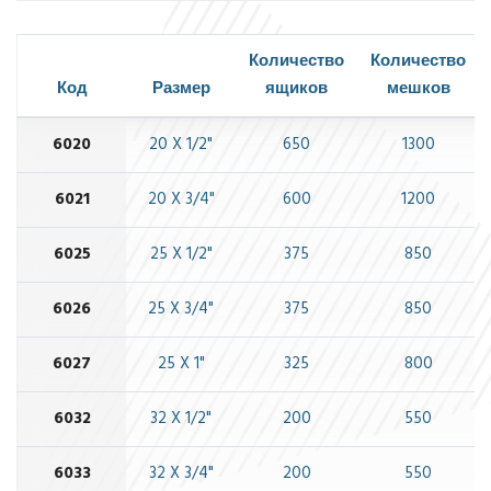
Количество
Количество
Код
Размер
ящиков
мешков
6020
20 X 1/2"
650
1300
6021
20 X 3/4"
600
1200
6025
25 X 1/2"
375
850
6026
25 X 3/4"
375
850
6027
25 X 1"
325
800
6032
32 X 1/2"
200
550
6033
32 X 3/4"
200
550